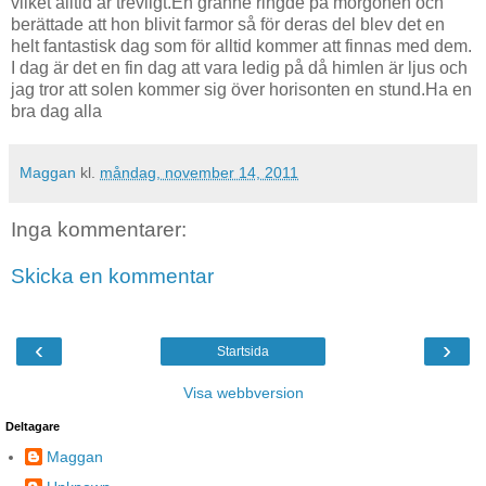
vilket alltid är trevligt.En granne ringde på morgonen och
berättade att hon blivit farmor så för deras del blev det en
helt fantastisk dag som för alltid kommer att finnas med dem.
I dag är det en fin dag att vara ledig på då himlen är ljus och
jag tror att solen kommer sig över horisonten en stund.Ha en
bra dag alla
Maggan
kl.
måndag, november 14, 2011
Inga kommentarer:
Skicka en kommentar
‹
›
Startsida
Visa webbversion
Deltagare
Maggan